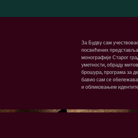
За Будву сам учествовао
посвећених представљањ
монографије Старог град
уметности, обраду мито
брошура, програма за де
бавио сам се обележава
и обликовањем идентите