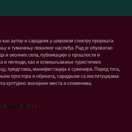
 као аутор и сарадник у широком спектру пројеката
у и тумачењу локалног наслеђа. Рад је обухватао
а и околних села, публикације о прошлости и
ва и легенди, као и осмишљавање туристичких
цу, представа, манифестација и сувенира. Поред тога,
њем простора и објеката, сарадњом са институцијама
та културно значајних места и споменика.