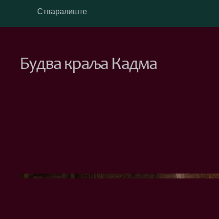
Стваралиште
Будва краља Кадма